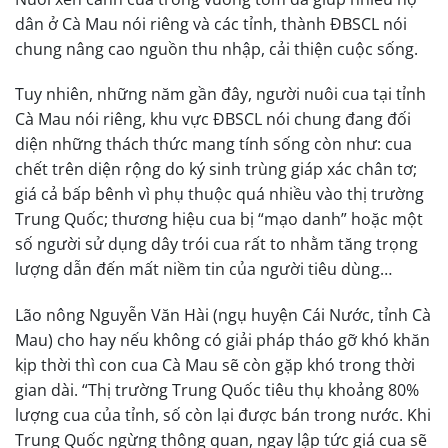
dân ở Cà Mau nói riêng và các tỉnh, thành ĐBSCL nói
chung nâng cao nguồn thu nhập, cải thiện cuộc sống.
Tuy nhiên, những năm gần đây, người nuôi cua tại tỉnh
Cà Mau nói riêng, khu vực ĐBSCL nói chung đang đối
diện những thách thức mang tính sống còn như: cua
chết trên diện rộng do ký sinh trùng giáp xác chân tơ;
giá cả bấp bênh vì phụ thuộc quá nhiều vào thị trường
Trung Quốc; thương hiệu cua bị “mạo danh” hoặc một
số người sử dụng dây trói cua rất to nhằm tăng trọng
lượng dẫn đến mất niềm tin của người tiêu dùng…
Lão nông Nguyễn Văn Hài (ngụ huyện Cái Nước, tỉnh Cà
Mau) cho hay nếu không có giải pháp tháo gỡ khó khăn
kịp thời thì con cua Cà Mau sẽ còn gặp khó trong thời
gian dài. “Thị trường Trung Quốc tiêu thụ khoảng 80%
lượng cua của tỉnh, số còn lại được bán trong nước. Khi
Trung Quốc ngừng thông quan, ngay lập tức giá cua sẽ